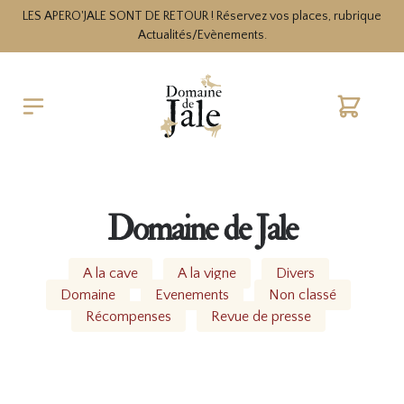
LES APERO'JALE SONT DE RETOUR ! Réservez vos places, rubrique
Actualités/Evènements.
Cart
Domaine de Jale
A la cave
A la vigne
Divers
Domaine
Evenements
Non classé
Récompenses
Revue de presse