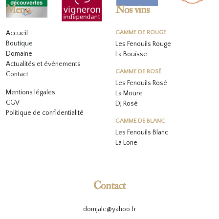
Menu
Nos vins
Accueil
GAMME DE ROUGE
Boutique
Les Fenouils Rouge
Domaine
La Bouïsse
Actualités et événements
GAMME DE ROSÉ
Contact
Les Fenouils
Rosé
Mentions légales
La Moure
CGV
DJ Rosé
Politique de confidentialité
GAMME DE BLANC
L
es Fenouils
Blanc
La Lone
Contact
domjale@yahoo.fr