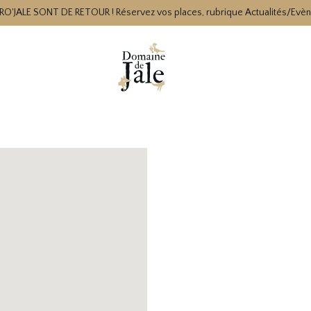
RO'JALE SONT DE RETOUR ! Réservez vos places, rubrique Actualités/Evè