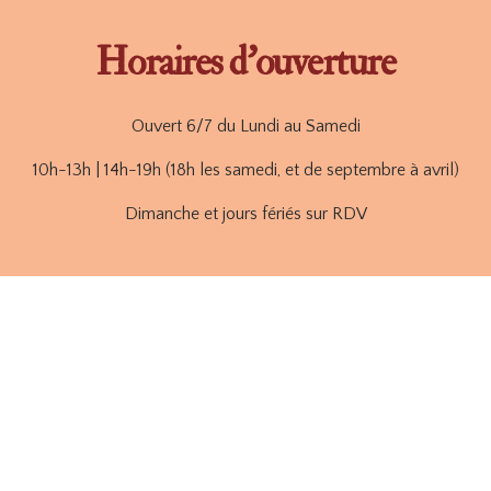
Horaires d’ouverture
Ouvert 6/7 du Lundi au Samedi
10h-13h | 14h-19h (18h les samedi, et de septembre à avril)
Dimanche et jours fériés sur RDV
ope, et Frais de port offert en France à partir de 200 €.
'envoyer un mail : domjale@yahoo.fr