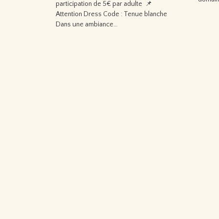
participation de 5€ par adulte 📌
Attention Dress Code : Tenue blanche
Lire
Dans une ambiance…
Lire la suite…