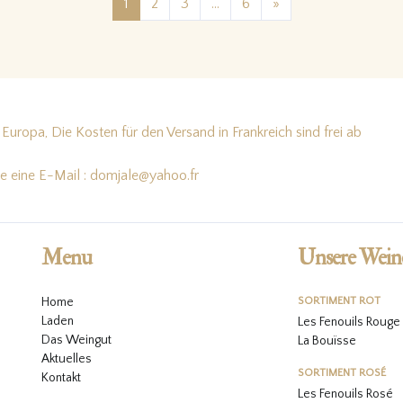
Posts navigation
1
2
3
…
6
»
Europa, Die Kosten für den Versand in Frankreich sind frei ab
te eine E-Mail : domjale@yahoo.fr
Menu
Unsere Wein
Home
SORTIMENT ROT
Laden
Les Fenouils Rouge
Das Weingut
La Bouïsse
Aktuelles
SORTIMENT ROSÉ
Kontakt
Les Fenouils
Rosé