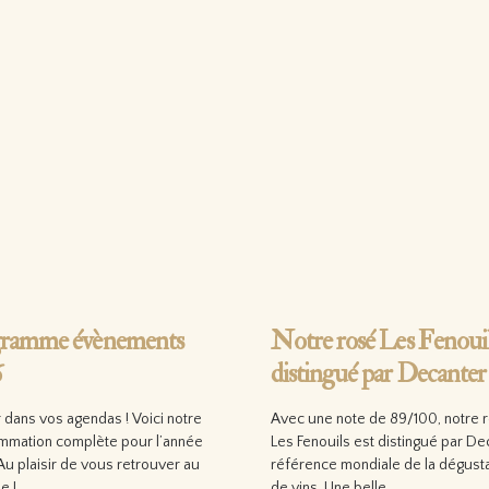
ramme évènements
Notre rosé Les Fenouil
6
distingué par Decanter 
 dans vos agendas ! Voici notre
Avec une note de 89/100, notre 
mmation complète pour l’année
Les Fenouils est distingué par De
u plaisir de vous retrouver au
référence mondiale de la dégusta
e !…
de vins. Une belle…