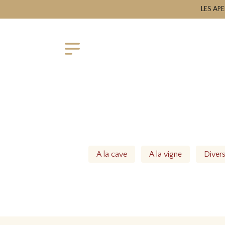
LES APE
A la cave
A la vigne
Diver