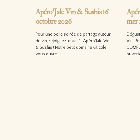
Apéro’Jale Vin & Sushis 16
Apér
octobre 2026
mer 1
Pour une belle soirée de partage autour
Déguste
du vin, rejoignez-nous à l’Apéro’Jale Vin
Vins & 
& Sushis ! Notre petit domaine viticole
COMPLE
vous ouvre…
ouvert
Lire la suite…
Lire