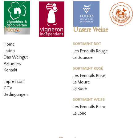
Menu
Unsere Weine
Home
SORTIMENT ROT
Laden
Les Fenouils Rouge
Das Weingut
La Bouïsse
Aktuelles
SORTIMENT ROSÉ
Kontakt
Les Fenouils
Rosé
Impressum
La Moure
CGV
DJ Rosé
Bedingungen
SORTIMENT WEISS
L
es Fenouils
Blanc
La Lone