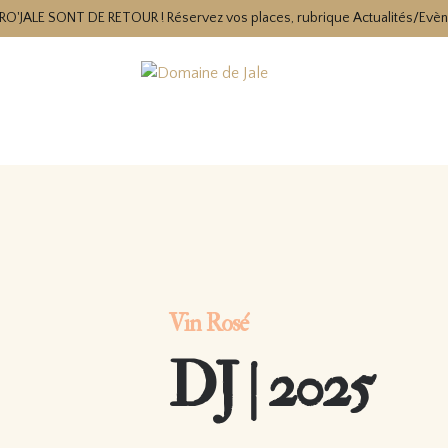
RO'JALE SONT DE RETOUR ! Réservez vos places, rubrique Actualités/Evè
Vin Rosé
DJ | 2025