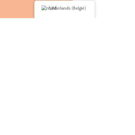
Nederlands (België)
Contact
domjale@yahoo.fr
Chemin des Fenouils,
D48 Route de la Garde-