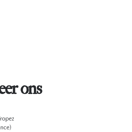
eer ons
Tropez
ance)