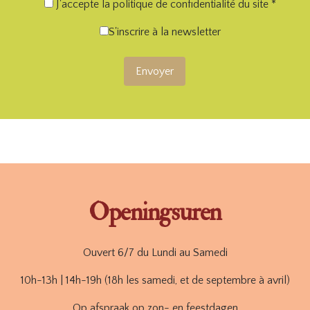
J'accepte la politique de confidentialité du site *
S'inscrire à la newsletter
Openingsuren
Ouvert 6/7 du Lundi au Samedi
10h-13h | 14h-19h (18h les samedi, et de septembre à avril)
Op afspraak op zon- en feestdagen