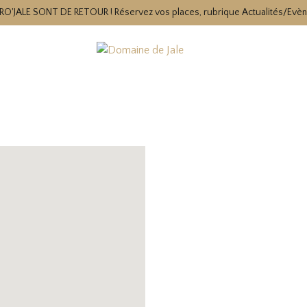
RO'JALE SONT DE RETOUR ! Réservez vos places, rubrique Actualités/Evè