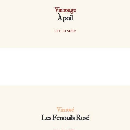
Vin rouge
À poil
Lire la suite
Vin rosé
Les Fenouils Rosé