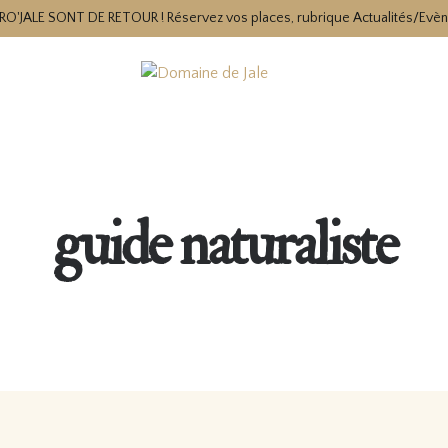
RO'JALE SONT DE RETOUR ! Réservez vos places, rubrique Actualités/Evè
guide naturaliste