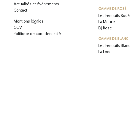
Actualités et événements
GAMME DE ROSÉ
Contact
Les Fenouils
Rosé
Mentions légales
La Moure
CGV
DJ Rosé
Politique de confidentialité
GAMME DE BLANC
L
es Fenouils
Blanc
La Lone