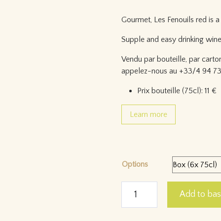
Gourmet, Les Fenouils red is a 
Supple and easy drinking win
Vendu par bouteille, par carto
appelez-nous au +33/4 94 73
Prix bouteille (75cl): 11 €
Learn more
Options
quantité de Les Fenouils Rou
Add to bas