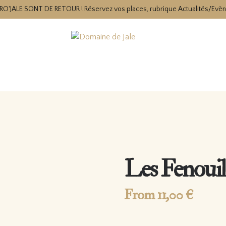
RO'JALE SONT DE RETOUR ! Réservez vos places, rubrique Actualités/Evè
Les Fenoui
From
11,00
€