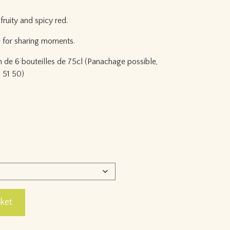
fruity and spicy red.
e for sharing moments.
n de 6 bouteilles de 75cl (Panachage possible,
 51 50)
ge 2024
ket