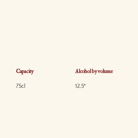
Capacity
Alcohol by volume
75cl
12,5°