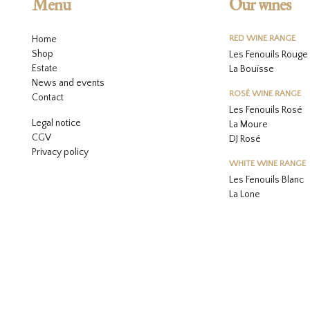
Menu
Our wines
Home
RED WINE RANGE
Shop
Les Fenouils Rouge
Estate
La Bouïsse
News and events
ROSÉ WINE RANGE
Contact
Les Fenouils
Rosé
Legal notice
La Moure
CGV
DJ Rosé
Privacy policy
WHITE WINE RANGE
L
es Fenouils
Blanc
La Lone