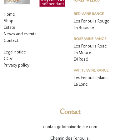
Home
RED WINE RANGE
Shop
Les Fenouils Rouge
Estate
La Bouïsse
News and events
ROSÉ WINE RANGE
Contact
Les Fenouils
Rosé
Legal notice
La Moure
CGV
DJ Rosé
Privacy policy
WHITE WINE RANGE
L
es Fenouils
Blanc
La Lone
Contact
contact@domainedejale.com
Chemin des Fenouils,