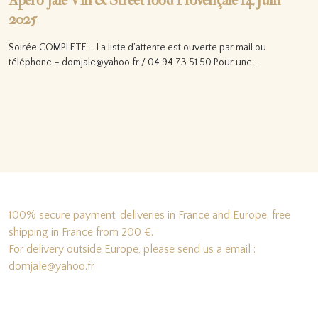
Apéro’Jale Vin & Street food Provençale 14 Juin
2025
Soirée COMPLETE – La liste d’attente est ouverte par mail ou
téléphone – domjale@yahoo.fr / 04 94 73 51 50 Pour une…
Lire la suite…
100% secure payment, deliveries in France and Europe, free
shipping in France from 200 €.
For delivery outside Europe, please send us a email :
domjale@yahoo.fr