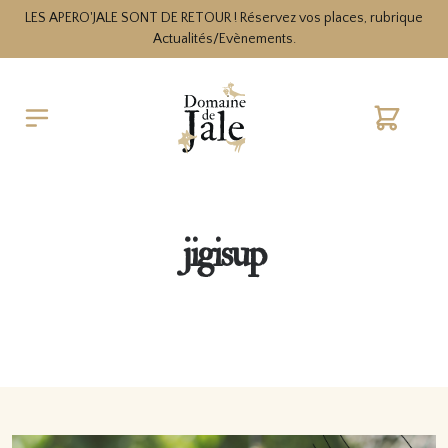
LES APERO'JALE SONT DE RETOUR ! Réservez vos places, rubrique
Actualités/Evènements.
Cart
jigisup