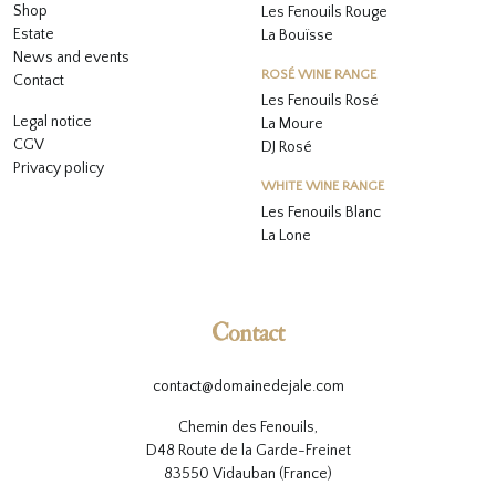
Shop
Les Fenouils Rouge
Estate
La Bouïsse
News and events
ROSÉ WINE RANGE
Contact
Les Fenouils
Rosé
Legal notice
La Moure
CGV
DJ Rosé
Privacy policy
WHITE WINE RANGE
L
es Fenouils
Blanc
La Lone
Contact
contact@domainedejale.com
Chemin des Fenouils,
D48 Route de la Garde-Freinet
83550 Vidauban (France)