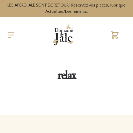
LES APERO'JALE SONT DE RETOUR ! Réservez vos places, rubrique
Actualités/Evènements.
Cart
relax