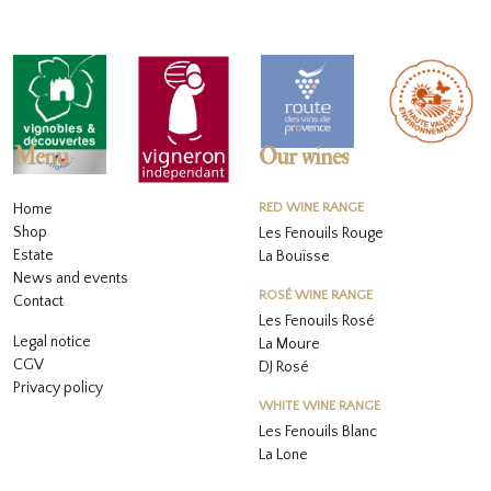
Menu
Our wines
Home
RED WINE RANGE
Shop
Les Fenouils Rouge
Estate
La Bouïsse
News and events
ROSÉ WINE RANGE
Contact
Les Fenouils
Rosé
Legal notice
La Moure
CGV
DJ Rosé
Privacy policy
WHITE WINE RANGE
L
es Fenouils
Blanc
La Lone