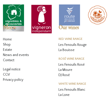
Menu
Our wines
Home
RED WINE RANGE
Shop
Les Fenouils Rouge
Estate
La Bouïsse
News and events
ROSÉ WINE RANGE
Contact
Les Fenouils
Rosé
Legal notice
La Moure
CGV
DJ Rosé
Privacy policy
WHITE WINE RANGE
L
es Fenouils
Blanc
La Lone