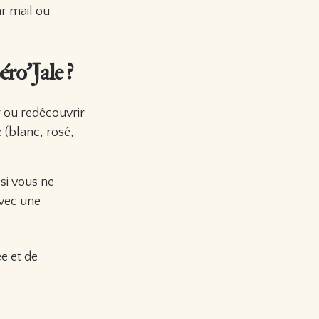
ar mail ou
éro’Jale ?
r ou redécouvrir
 (blanc, rosé,
 si vous ne
avec une
ée et de