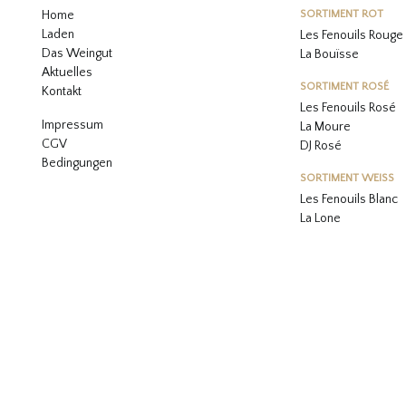
Home
SORTIMENT ROT
Laden
Les Fenouils Rouge
Das Weingut
La Bouïsse
Aktuelles
SORTIMENT ROSÉ
Kontakt
Les Fenouils
Rosé
Impressum
La Moure
CGV
DJ Rosé
Bedingungen
SORTIMENT WEISS
L
es Fenouils
Blanc
La Lone