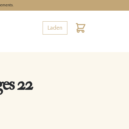
nements.
Laden
Warenkorb
es 22