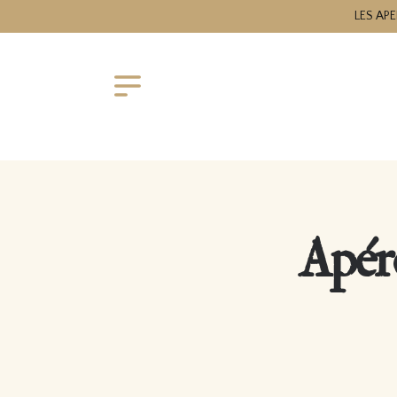
LES APE
Apér