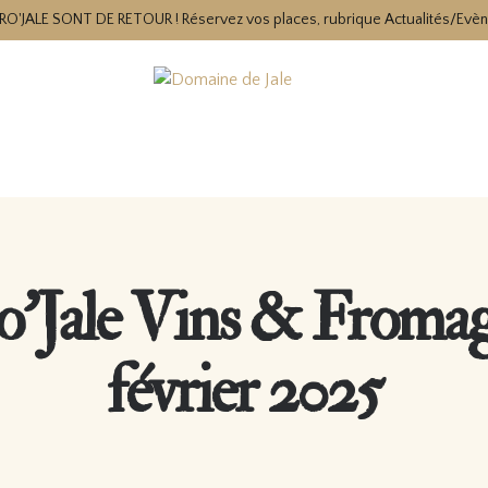
RO'JALE SONT DE RETOUR ! Réservez vos places, rubrique Actualités/Evè
o’Jale Vins & Fromag
février 2025