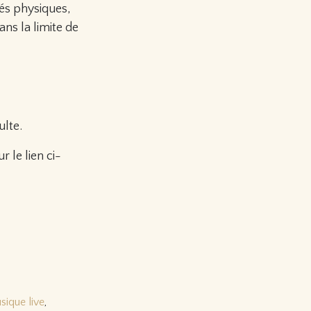
tés physiques,
ns la limite de
ulte.
r le lien ci-
sique live
,