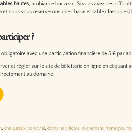
tables hautes
, ambiance bar à vin. Si vous avez des difficul
a et nous vous réserverons une chaise et table classique (da
rticiper ?
 obligatoire avec une participation financière de 5 € par ad
r et régler sur le site de billetterie en ligne en cliquant su
directement au domaine.
in
,
chaleureux
,
convivial
,
domaine viticole
,
événement
,
fromages
,
mu