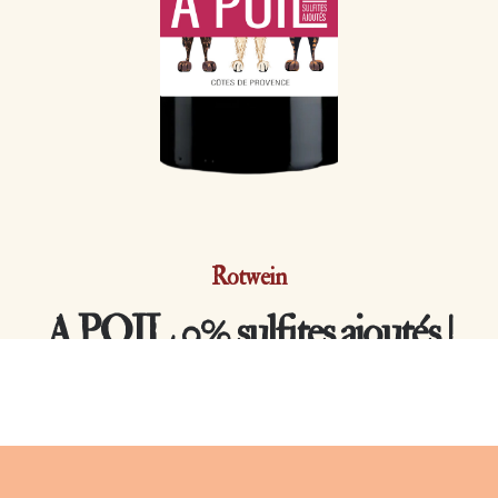
Rotwein
A POIL 0% sulfites ajoutés |
2025
Côtes de Provence AOP | Syrah et Cinsault | 13,5 % vol.
Genau wie die drei Hunde der Domaine, die sich an den