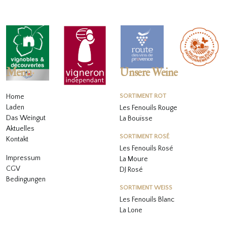
Menu
Unsere Weine
Home
SORTIMENT ROT
Laden
Les Fenouils Rouge
Das Weingut
La Bouïsse
Aktuelles
SORTIMENT ROSÉ
Kontakt
Les Fenouils
Rosé
Impressum
La Moure
CGV
DJ Rosé
Bedingungen
SORTIMENT WEISS
L
es Fenouils
Blanc
La Lone