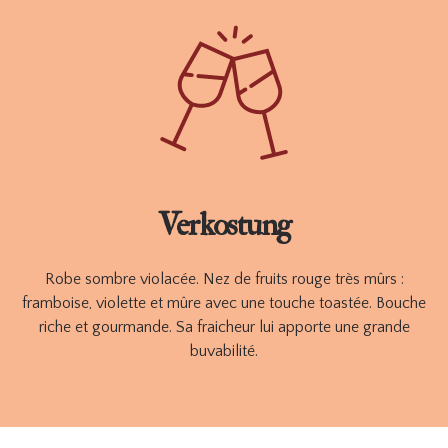
schönsten Trauben erfreuen, finden Sie in diesem A POIL-Wein
die Reinheit, Köstlichkeit und Frische frischer, knackiger
Früchte.
Erhältlich in 75 cl.
BESTELLEN
TECHNICHES ARBEITSBLATT
Verkostung
Robe sombre violacée. Nez de fruits rouge très mûrs :
framboise, violette et mûre avec une touche toastée. Bouche
riche et gourmande. Sa fraicheur lui apporte une grande
buvabilité.