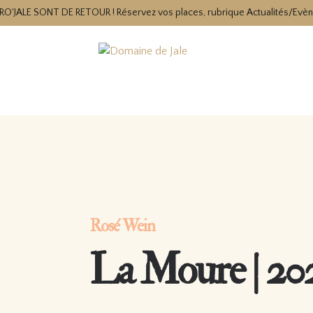
RO'JALE SONT DE RETOUR ! Réservez vos places, rubrique Actualités/Evè
Rosé Wein
La Moure | 20