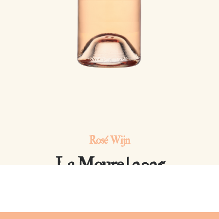
Rosé Wijn
La Moure | 2025
Côtes de Provence Notre-Dame des Anges AOP | Grenache,
Mourvèdre, Cinsault 12% vol.