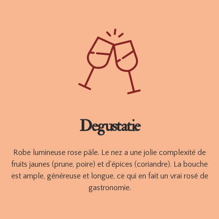
Ce rosé de gastronomie est idéal pour accompagner vos
apéritifs et plats raffinés à base de produits de la mer ou
d'épices d'influence méditerranéenne.
Verkrijgbaar in 75 cl.
BESTELLEN
TECHNISCHE FICHE
Degustatie
Robe lumineuse rose pâle. Le nez a une jolie complexité de
fruits jaunes (prune, poire) et d'épices (coriandre). La bouche
est ample, généreuse et longue, ce qui en fait un vrai rosé de
gastronomie.