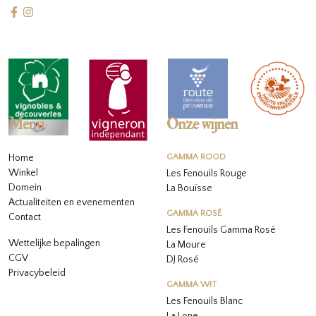
Menu
Onze wijnen
Home
GAMMA ROOD
Winkel
Les Fenouils Rouge
Domein
La Bouïsse
Actualiteiten en evenementen
GAMMA ROSÉ
Contact
Les Fenouils
Gamma Rosé
Wettelijke bepalingen
La Moure
CGV
DJ Rosé
Privacybeleid
GAMMA WIT
L
es Fenouils
Blanc