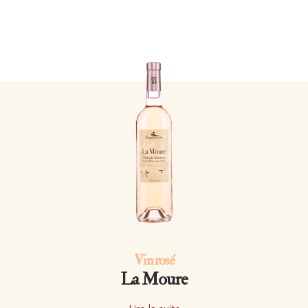
Vin rosé
La Moure