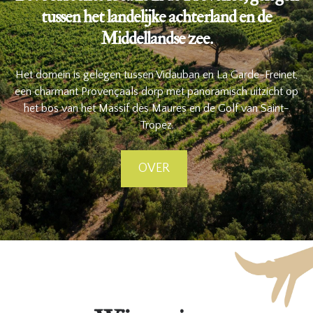
tussen het landelijke achterland en de
Middellandse zee.
Het domein is gelegen tussen Vidauban en La Garde-Freinet,
een charmant Provençaals dorp met panoramisch uitzicht op
het bos van het Massif des Maures en de Golf van Saint-
Tropez.
OVER