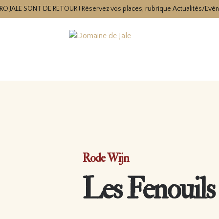
RO'JALE SONT DE RETOUR ! Réservez vos places, rubrique Actualités/Evè
Rode Wijn
Les Fenouils