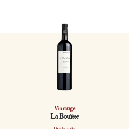
Vin rouge
La Bouïsse
Lire la suite