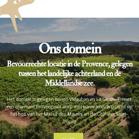
Ons domein
Bevoorrechte locatie in de Provence, gelegen
tussen het landelijke achterland en de
Middellandse zee.
Het domein is gelegen tussen Vidauban en La Garde-Freinet,
een charmant Provençaals dorp met panoramisch uitzicht op
het bos van het Massif des Maures en de Golf van Saint-
Tropez.