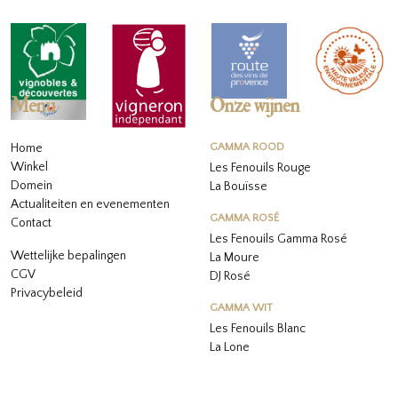
Menu
Onze wijnen
Home
GAMMA ROOD
Winkel
Les Fenouils Rouge
Domein
La Bouïsse
Actualiteiten en evenementen
GAMMA ROSÉ
Contact
Les Fenouils
Gamma Rosé
Wettelijke bepalingen
La Moure
CGV
DJ Rosé
Privacybeleid
GAMMA WIT
L
es Fenouils
Blanc
La Lone