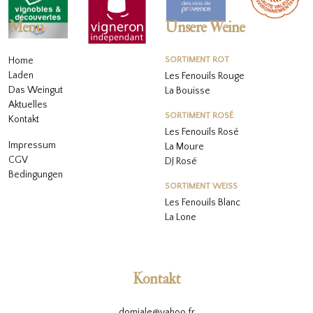
Menu
Unsere Weine
Home
SORTIMENT ROT
Laden
Les Fenouils Rouge
Das Weingut
La Bouïsse
Aktuelles
SORTIMENT ROSÉ
Kontakt
Les Fenouils
Rosé
Impressum
La Moure
CGV
DJ Rosé
Bedingungen
SORTIMENT WEISS
L
es Fenouils
Blanc
La Lone
Kontakt
domjale@yahoo.fr