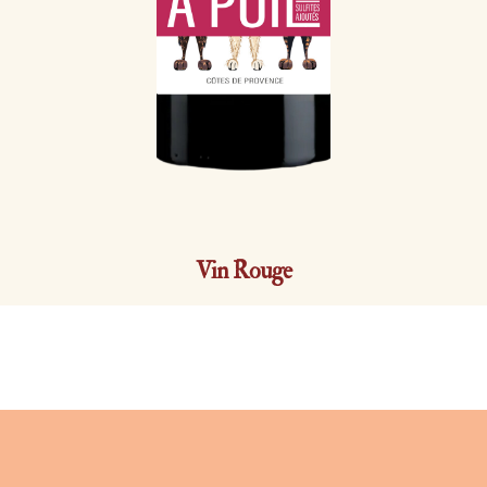
Vin Rouge
A POIL 0% sulfites ajoutés |
2025
Côtes de Provence AOP | Syrah et Cinsault | 13,5 % vol.
Tout comme les trois chiens du Domaine qui se délectent des