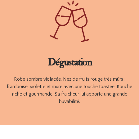
plus belles grappes, retrouvez dans ce vin A POIL, la pureté, la
gourmandise et la fraicheur des fruits frais, croquants.
Disponible en 75cl
COMMANDER
FICHE TECHNIQUE
Dégustation
Robe sombre violacée. Nez de fruits rouge très mûrs :
framboise, violette et mûre avec une touche toastée. Bouche
riche et gourmande. Sa fraicheur lui apporte une grande
buvabilité.