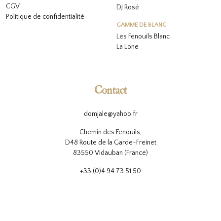
CGV
DJ Rosé
Politique de confidentialité
GAMME DE BLANC
L
es Fenouils
Blanc
La Lone
Contact
domjale@yahoo.fr
Chemin des Fenouils,
D48 Route de la Garde-Freinet
83550 Vidauban (France)
+33 (0)4 94 73 51 50