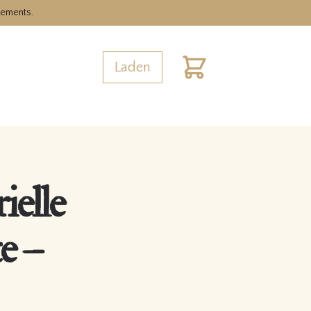
nements.
Laden
Warenkorb
ielle
e –