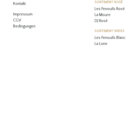
SORTIMENT ROSÉ
Kontakt
Les Fenouils
Rosé
Impressum
La Moure
CGV
DJ Rosé
Bedingungen
SORTIMENT WEISS
L
es Fenouils
Blanc
La Lone