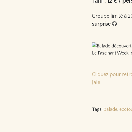
Tarif : 12 € / per
Groupe limité à 
surprise
😊
Le Fascinant Week-e
Cliquez pour ret
Jale.
Tags:
balade
,
ecoto