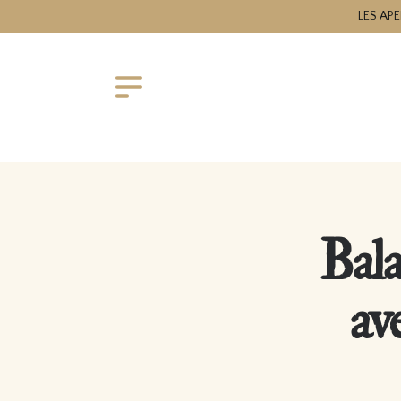
LES APE
Bala
av