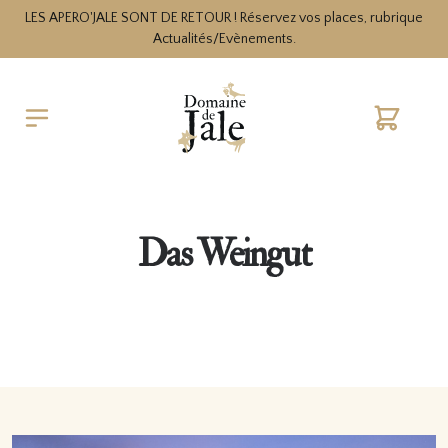
LES APERO'JALE SONT DE RETOUR ! Réservez vos places, rubrique
Actualités/Evènements.
Warenko
Das Weingut