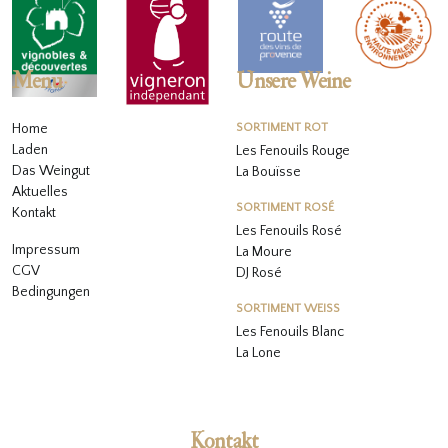
Menu
Unsere Weine
Home
SORTIMENT ROT
Laden
Les Fenouils Rouge
Das Weingut
La Bouïsse
Aktuelles
SORTIMENT ROSÉ
Kontakt
Les Fenouils
Rosé
Impressum
La Moure
CGV
DJ Rosé
Bedingungen
SORTIMENT WEISS
L
es Fenouils
Blanc
La Lone
Kontakt