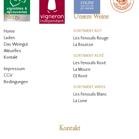
Menu
Unsere Weine
Home
SORTIMENT ROT
Laden
Les Fenouils Rouge
Das Weingut
La Bouïsse
Aktuelles
SORTIMENT ROSÉ
Kontakt
Les Fenouils
Rosé
Impressum
La Moure
CGV
DJ Rosé
Bedingungen
SORTIMENT WEISS
L
es Fenouils
Blanc
La Lone
Kontakt