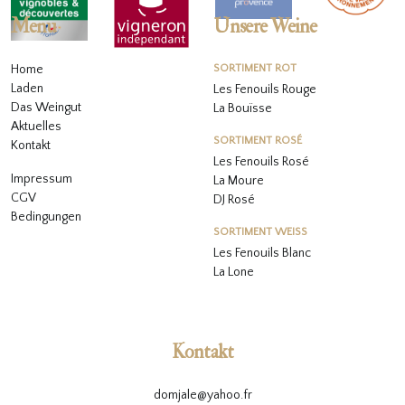
Menu
Unsere Weine
Home
SORTIMENT ROT
Laden
Les Fenouils Rouge
Das Weingut
La Bouïsse
Aktuelles
SORTIMENT ROSÉ
Kontakt
Les Fenouils
Rosé
Impressum
La Moure
CGV
DJ Rosé
Bedingungen
SORTIMENT WEISS
L
es Fenouils
Blanc
La Lone
Kontakt
domjale@yahoo.fr