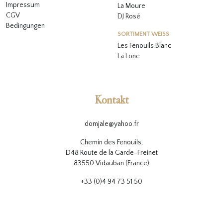
Impressum
La Moure
CGV
DJ Rosé
Bedingungen
SORTIMENT WEISS
L
es Fenouils
Blanc
La Lone
Kontakt
domjale@yahoo.fr
Chemin des Fenouils,
D48 Route de la Garde-Freinet
83550 Vidauban (France)
+33 (0)4 94 73 51 50