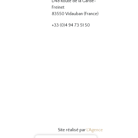
D48 Route de la Garde-
Freinet
83550 Vidauban (France)
+33 (0)4 94 73 51 50
Site réalisé par
L'Agence