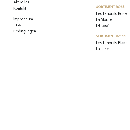
Aktuelles
SORTIMENT ROSÉ
Kontakt
Les Fenouils
Rosé
Impressum
La Moure
CGV
DJ Rosé
Bedingungen
SORTIMENT WEISS
L
es Fenouils
Blanc
La Lone