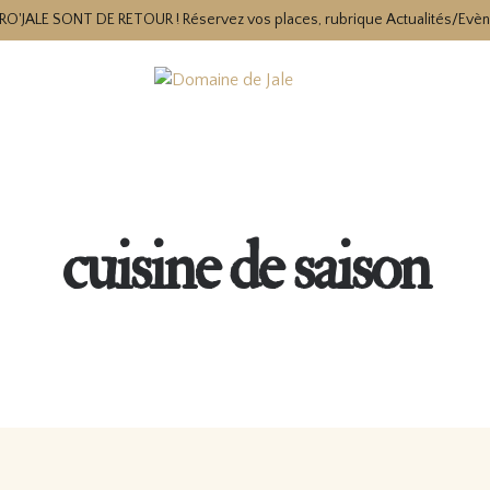
RO'JALE SONT DE RETOUR ! Réservez vos places, rubrique Actualités/Evè
cuisine de saison