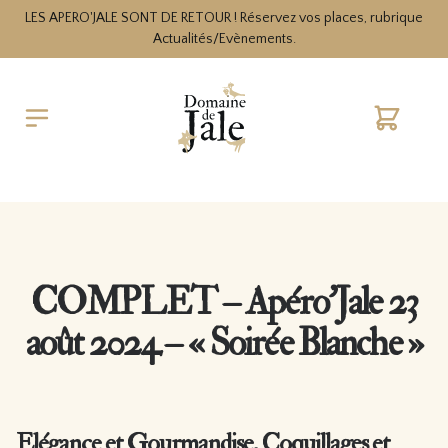
LES APERO'JALE SONT DE RETOUR ! Réservez vos places, rubrique
Actualités/Evènements.
Cart
COMPLET – Apéro’Jale 23
août 2024 – « Soirée Blanche »
Elégance et Gourmandise, Coquillages et