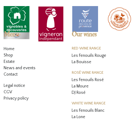
Menu
Our wines
Home
RED WINE RANGE
Shop
Les Fenouils Rouge
Estate
La Bouïsse
News and events
ROSÉ WINE RANGE
Contact
Les Fenouils
Rosé
Legal notice
La Moure
CGV
DJ Rosé
Privacy policy
WHITE WINE RANGE
L
es Fenouils
Blanc
La Lone