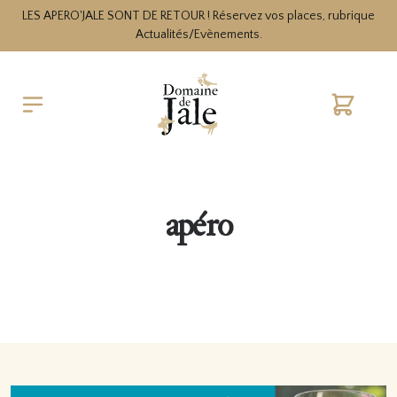
LES APERO'JALE SONT DE RETOUR ! Réservez vos places, rubrique
Actualités/Evènements.
Cart
apéro