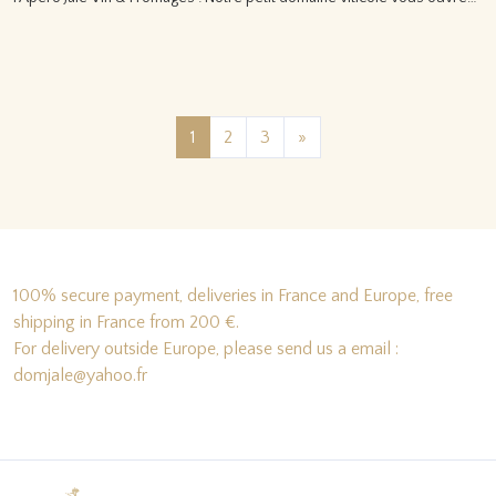
Lire la suite…
Posts navigation
1
2
3
»
100% secure payment, deliveries in France and Europe, free
shipping in France from 200 €.
For delivery outside Europe, please send us a email :
domjale@yahoo.fr