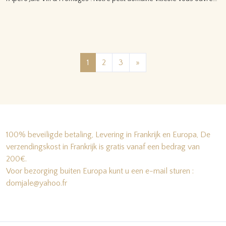
Lire la suite…
Posts navigation
1
2
3
»
100% beveiligde betaling, Levering in Frankrijk en Europa, De
verzendingskost in Frankrijk is gratis vanaf een bedrag van
200€.
Voor bezorging buiten Europa kunt u een e-mail sturen :
domjale@yahoo.fr