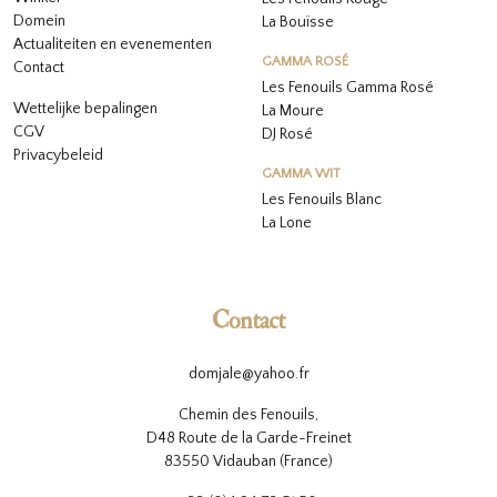
Domein
La Bouïsse
Actualiteiten en evenementen
GAMMA ROSÉ
Contact
Les Fenouils
Gamma Rosé
Wettelijke bepalingen
La Moure
CGV
DJ Rosé
Privacybeleid
GAMMA WIT
L
es Fenouils
Blanc
La Lone
Contact
domjale@yahoo.fr
Chemin des Fenouils,
D48 Route de la Garde-Freinet
83550 Vidauban (France)