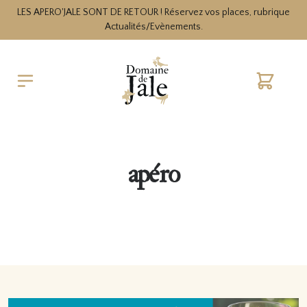
LES APERO'JALE SONT DE RETOUR ! Réservez vos places, rubrique
Actualités/Evènements.
Cart
apéro