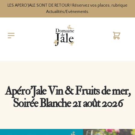
LES APERO'JALE SONT DE RETOUR ! Réservez vos places, rubrique
Actualités/Evènements.
Cart
Apéro’Jale Vin & Fruits de mer,
Soirée Blanche 21 août 2026