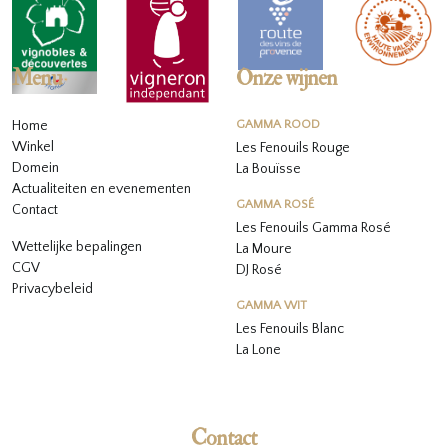
Menu
Onze wijnen
Home
GAMMA ROOD
Winkel
Les Fenouils Rouge
Domein
La Bouïsse
Actualiteiten en evenementen
GAMMA ROSÉ
Contact
Les Fenouils
Gamma Rosé
Wettelijke bepalingen
La Moure
CGV
DJ Rosé
Privacybeleid
GAMMA WIT
L
es Fenouils
Blanc
La Lone
Contact