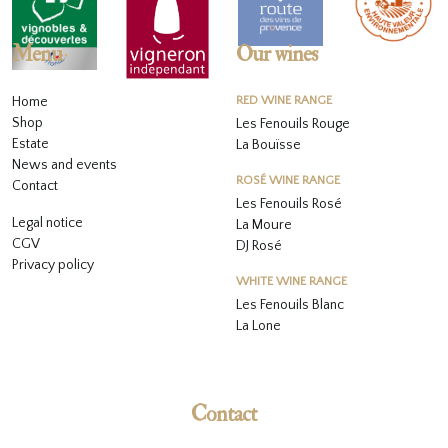
Menu
Our wines
Home
RED WINE RANGE
Shop
Les Fenouils Rouge
Estate
La Bouïsse
News and events
ROSÉ WINE RANGE
Contact
Les Fenouils
Rosé
Legal notice
La Moure
CGV
DJ Rosé
Privacy policy
WHITE WINE RANGE
L
es Fenouils
Blanc
La Lone
Contact