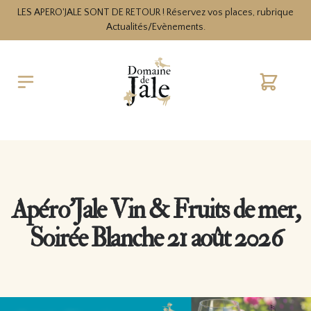
LES APERO'JALE SONT DE RETOUR ! Réservez vos places, rubrique
Actualités/Evènements.
Cart
Apéro’Jale Vin & Fruits de mer,
Soirée Blanche 21 août 2026