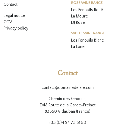
ROSÉ WINE RANGE
Contact
Les Fenouils
Rosé
Legal notice
La Moure
CGV
DJ Rosé
Privacy policy
WHITE WINE RANGE
L
es Fenouils
Blanc
La Lone
Contact
contact@domainedejale.com
Chemin des Fenouils,
D48 Route de la Garde-Freinet
83550 Vidauban (France)
+33 (0)4 94 73 51 50