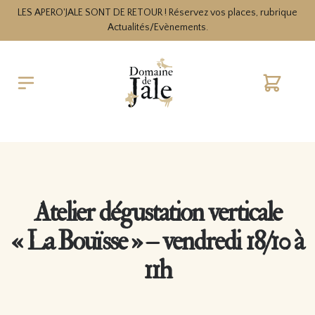
LES APERO'JALE SONT DE RETOUR ! Réservez vos places, rubrique
Actualités/Evènements.
Cart
Atelier dégustation verticale
« La Bouïsse » – vendredi 18/10 à
11h