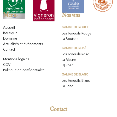
Menu
Nos vins
Accueil
GAMME DE ROUGE
Boutique
Les Fenouils Rouge
Domaine
La Bouïsse
Actualités et événements
GAMME DE ROSÉ
Contact
Les Fenouils
Rosé
Mentions légales
La Moure
CGV
DJ Rosé
Politique de confidentialité
GAMME DE BLANC
L
es Fenouils
Blanc
La Lone
Contact