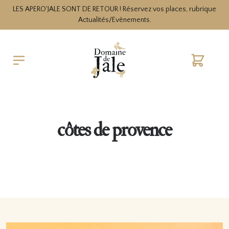
LES APERO'JALE SONT DE RETOUR ! Réservez vos places, rubrique
Actualités/Evènements.
Cart
côtes de provence