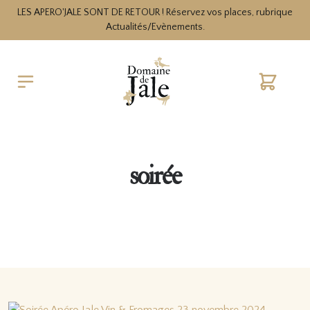
LES APERO'JALE SONT DE RETOUR ! Réservez vos places, rubrique
Actualités/Evènements.
Cart
soirée