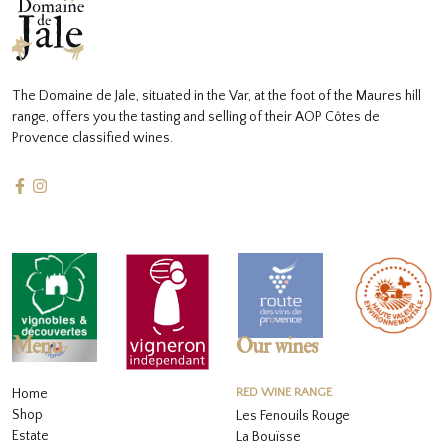
The Domaine de Jale, situated in the Var, at the foot of the Maures hill
range, offers you the tasting and selling of their AOP Côtes de
Provence classified wines.
Menu
Our wines
Home
RED WINE RANGE
Shop
Les Fenouils Rouge
Estate
La Bouïsse