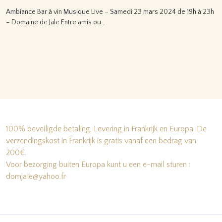
Ambiance Bar à vin Musique Live – Samedi 23 mars 2024 de 19h à 23h
– Domaine de Jale Entre amis ou…
Lire la suite…
100% beveiligde betaling, Levering in Frankrijk en Europa, De
verzendingskost in Frankrijk is gratis vanaf een bedrag van
200€.
Voor bezorging buiten Europa kunt u een e-mail sturen :
domjale@yahoo.fr