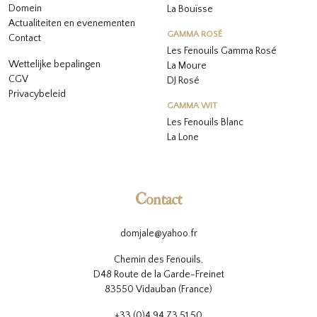
Domein
La Bouïsse
Actualiteiten en evenementen
GAMMA ROSÉ
Contact
Les Fenouils
Gamma Rosé
Wettelijke bepalingen
La Moure
CGV
DJ Rosé
Privacybeleid
GAMMA WIT
L
es Fenouils
Blanc
La Lone
Contact
domjale@yahoo.fr
Chemin des Fenouils,
D48 Route de la Garde-Freinet
83550 Vidauban (France)
+33 (0)4 94 73 51 50