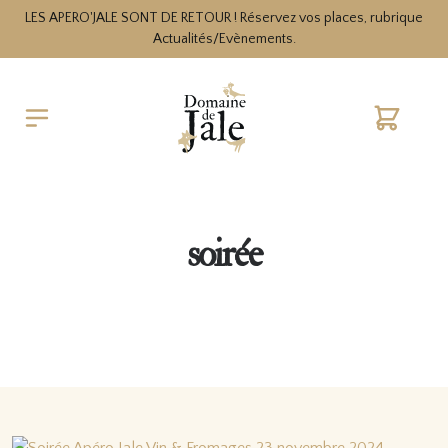
LES APERO'JALE SONT DE RETOUR ! Réservez vos places, rubrique
Actualités/Evènements.
Cart
soirée