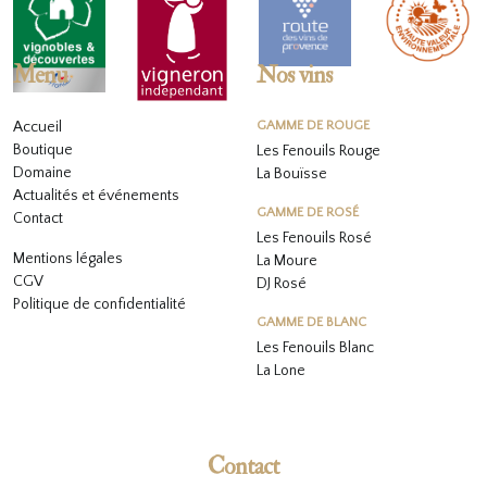
Menu
Nos vins
Accueil
GAMME DE ROUGE
Boutique
Les Fenouils Rouge
Domaine
La Bouïsse
Actualités et événements
GAMME DE ROSÉ
Contact
Les Fenouils
Rosé
Mentions légales
La Moure
CGV
DJ Rosé
Politique de confidentialité
GAMME DE BLANC
L
es Fenouils
Blanc
La Lone
Contact