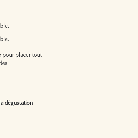
ble.
ble.
x pour placer tout
des
la dégustation