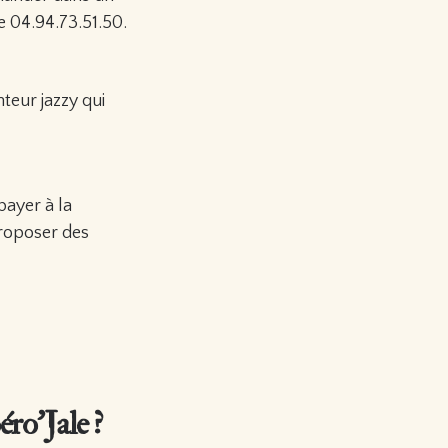
 04.94.73.51.50.
teur jazzy qui
payer à la
roposer des
éro’Jale ?