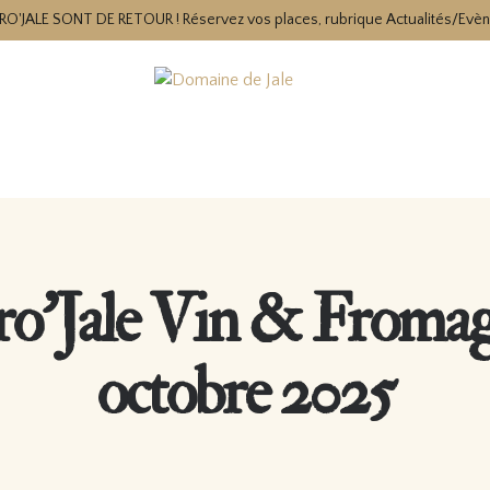
RO'JALE SONT DE RETOUR ! Réservez vos places, rubrique Actualités/Evè
o’Jale Vin & Fromag
octobre 2025