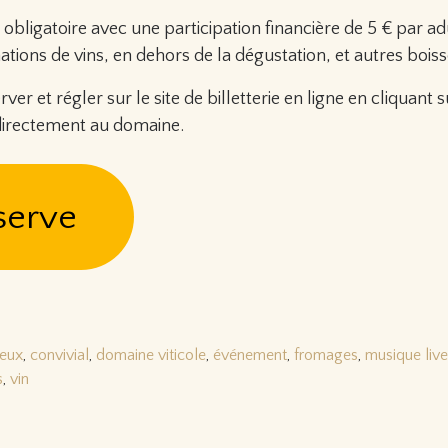
 obligatoire avec une participation financière de 5 € par adu
ions de vins, en dehors de la dégustation, et autres boisso
r et régler sur le site de billetterie en ligne en cliquant su
directement au domaine.
serve
reux
,
convivial
,
domaine viticole
,
événement
,
fromages
,
musique live
s
,
vin