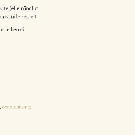
lte (elle n’inclut
ns, ni le repas).
r le lien ci-
,
oenotourisme
,