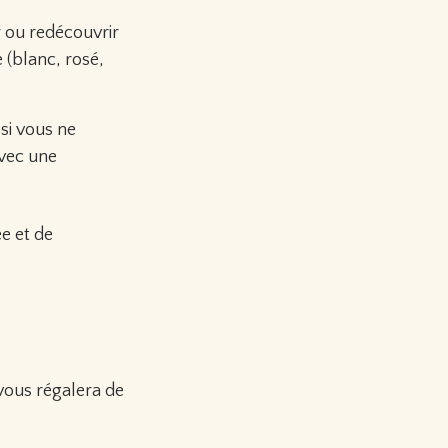
r ou redécouvrir
 (blanc, rosé,
 si vous ne
avec une
ée et de
 vous régalera de