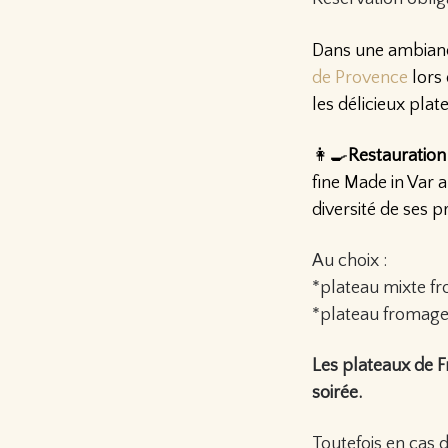
Dans une ambianc
de Provence
lors 
les délicieux pla
👩‍🍳
Restauration
fine Made in Var 
diversité de ses p
Au choix :
*plateau mixte f
*plateau fromage
Les plateaux de F
soirée.
Toutefois en cas 