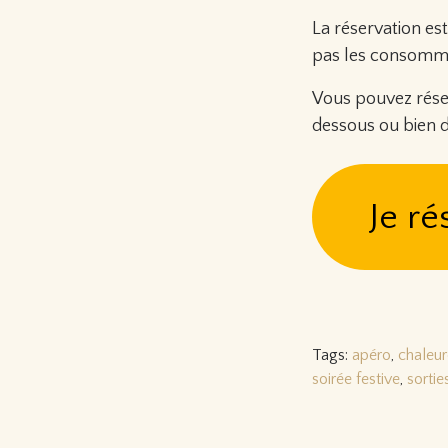
La réservation est
pas les consommat
Vous pouvez réserve
dessous ou bien 
Je ré
Tags:
apéro
,
chaleu
soirée festive
,
sortie