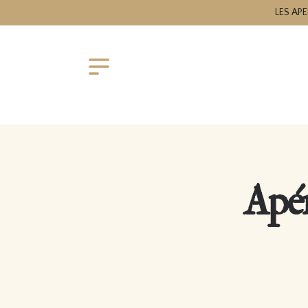
LES APE
Apér