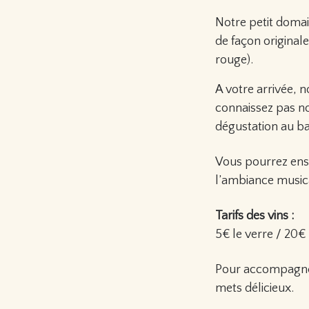
Notre petit domai
de façon original
rouge).
A votre arrivée, n
connaissez pas no
dégustation au ba
Vous pourrez ensui
l’ambiance music
Tarifs des vins :
5€ le verre / 20€
Pour accompagner 
mets délicieux.