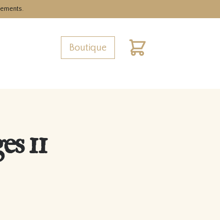
nements.
Boutique
Cart
es 11