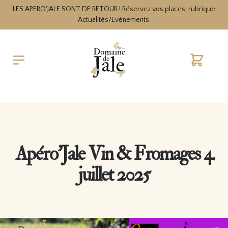
LES APERO'JALE SONT DE RETOUR ! Réservez vos places, rubrique
Actualités/Evènements.
Cart
Apéro’Jale Vin & Fromages 4
juillet 2025