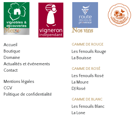
Menu
Nos vins
Accueil
GAMME DE ROUGE
Boutique
Les Fenouils Rouge
Domaine
La Bouïsse
Actualités et événements
GAMME DE ROSÉ
Contact
Les Fenouils
Rosé
Mentions légales
La Moure
CGV
DJ Rosé
Politique de confidentialité
GAMME DE BLANC
L
es Fenouils
Blanc
La Lone