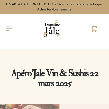
LES APERO'JALE SONT DE RETOUR ! Réservez vos places, rubrique
Actualités/Evènements.
Cart
Apéro’Jale Vin & Sushis 22
mars 2025