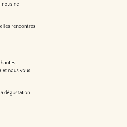
s nous ne
belles rencontres
 hautes,
la et nous vous
la dégustation