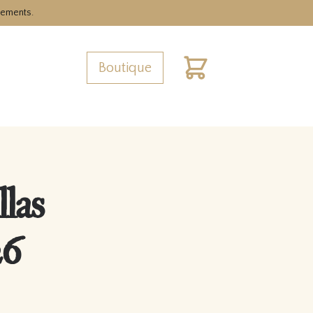
nements.
Boutique
Cart
las
26