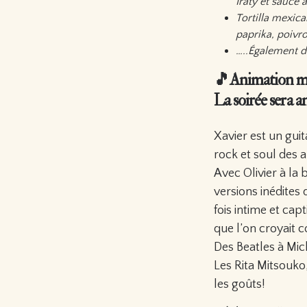
Iraty et sauce 
Tortilla mexic
paprika, poivr
…..Également d
🎵Animation m
La soirée sera 
Xavier est un gui
rock et soul des 
Avec Olivier à la 
versions inédites 
fois intime et ca
que l’on croyait c
Des Beatles à Mi
Les Rita Mitsouko
les goûts!