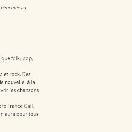
t pimentée au
ique folk, pop,
p et rock. Des
e nouvelle, à la
uvrir les chansons
re France Gall,
 en aura pour tous