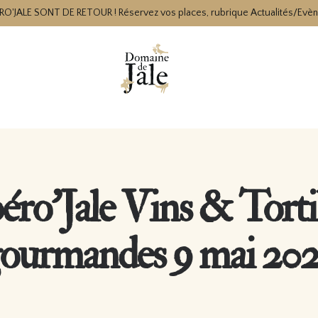
RO'JALE SONT DE RETOUR ! Réservez vos places, rubrique Actualités/Evè
éro’Jale Vins & Tortil
ourmandes 9 mai 20