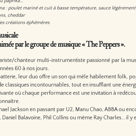
au paprika…
ana : poulet mariné et cuit à basse température, sauce légèremen
ons, cheddar
es créations éphémères
usicale
animée par le groupe de musique « The Peppers ».
tariste/chanteur multi-instrumentiste passionné par la mus
années 60 à nos jours.
batterie, leur duo offre un son qui mêle habilement folk, po
de classiques incontournables, tout en insufflant une énergi
ptivante où chaque performance est une invitation à redéco
onnaître.
chael Jackson en passant par U2, Manu Chao, ABBA ou enco
, Daniel Balavoine, Phil Collins ou même Ray Charles… il y