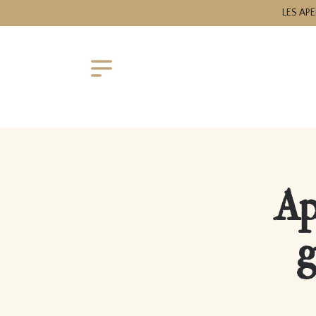
LES APE
Ap
g