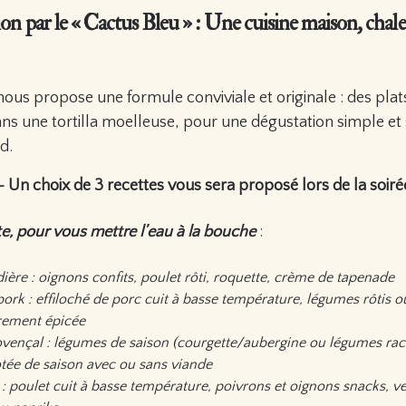
on par le « Cactus Bleu » : Une cuisine maison, cha
nous propose une formule conviviale et originale : des plat
 dans une tortilla moelleuse, pour une dégustation simple e
d.
 € – Un choix de 3 recettes vous sera proposé lors de la soiré
e, pour vous mettre l’eau à la bouche
:
adière : oignons confits, poulet rôti, roquette, crème de tapenade
 pork : effiloché de porc cuit à basse température, légumes rôtis 
rement épicée
rovençal : légumes de saison (courgette/aubergine ou légumes raci
ée de saison avec ou sans viande
 : poulet cuit à basse température, poivrons et oignons snacks, 