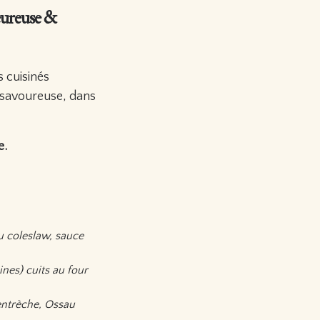
leureuse &
s cuisinés
t savoureuse, dans
e.
ou coleslaw, sauce
nes) cuits au four
ventrèche, Ossau