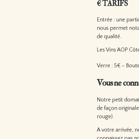
€ TARIFS
Entrée : une parti
nous permet nota
de qualité.
Les Vins AOP Côte
Verre : 5€ – Boute
Vous ne conna
Notre petit domai
de façon original
rouge).
A votre arrivée, n
connaissez pas no