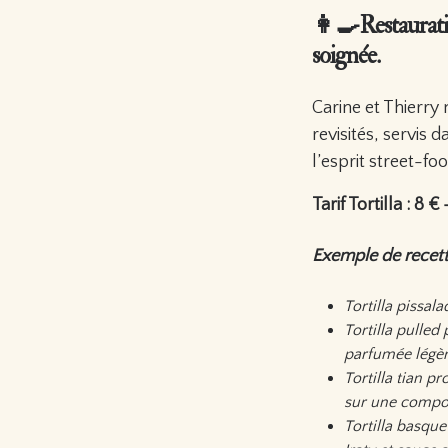
👩‍🍳Restaurati
soignée.
Carine et Thierry 
revisités, servis
l’esprit street-foo
Tarif Tortilla : 8
Exemple de recett
Tortilla pissal
Tortilla pulled
parfumée légè
Tortilla tian p
sur une compot
Tortilla basque