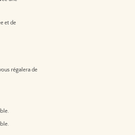
ée et de
 vous régalera de
ble.
ble.