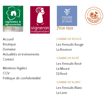
Menu
Nos vins
Accueil
GAMME DE ROUGE
Boutique
Les Fenouils Rouge
Domaine
La Bouïsse
Actualités et événements
GAMME DE ROSÉ
Contact
Les Fenouils
Rosé
Mentions légales
La Moure
CGV
DJ Rosé
Politique de confidentialité
GAMME DE BLANC
L
es Fenouils
Blanc
La Lone