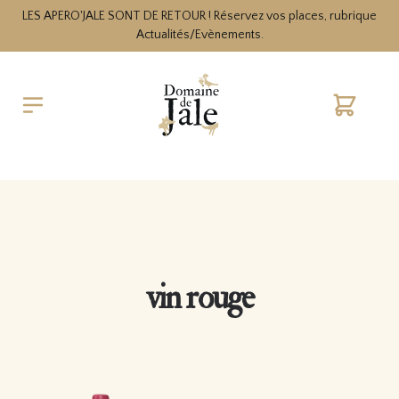
LES APERO'JALE SONT DE RETOUR ! Réservez vos places, rubrique
Actualités/Evènements.
Cart
vin rouge