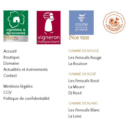
Menu
Nos vins
Accueil
GAMME DE ROUGE
Boutique
Les Fenouils Rouge
Domaine
La Bouïsse
Actualités et événements
GAMME DE ROSÉ
Contact
Les Fenouils
Rosé
Mentions légales
La Moure
CGV
DJ Rosé
Politique de confidentialité
GAMME DE BLANC
L
es Fenouils
Blanc
La Lone