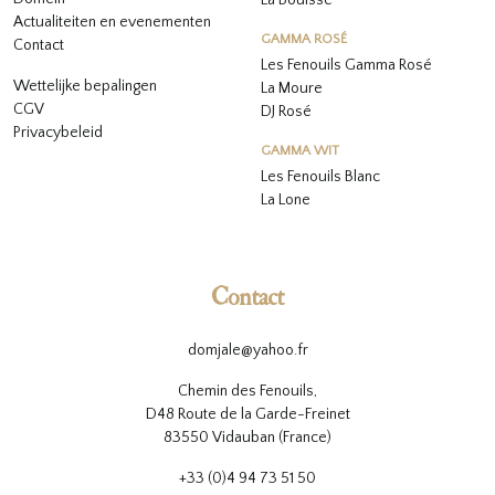
La Bouïsse
Actualiteiten en evenementen
GAMMA ROSÉ
Contact
Les Fenouils
Gamma Rosé
Wettelijke bepalingen
La Moure
CGV
DJ Rosé
Privacybeleid
GAMMA WIT
L
es Fenouils
Blanc
La Lone
Contact
domjale@yahoo.fr
Chemin des Fenouils,
D48 Route de la Garde-Freinet
83550 Vidauban (France)
+33 (0)4 94 73 51 50