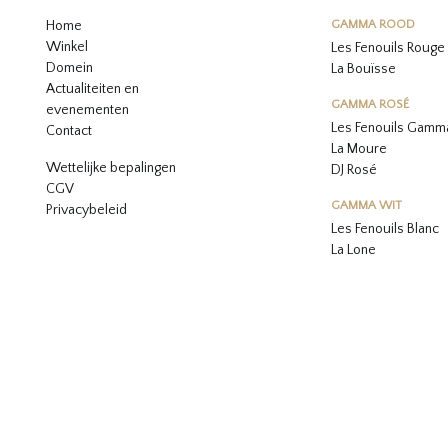
Home
GAMMA ROOD
Winkel
Les Fenouils Rouge
Domein
La Bouïsse
Actualiteiten en
GAMMA ROSÉ
evenementen
Les Fenouils
Gamma
Contact
La Moure
Wettelijke bepalingen
DJ Rosé
CGV
GAMMA WIT
Privacybeleid
L
es Fenouils
Blanc
La Lone