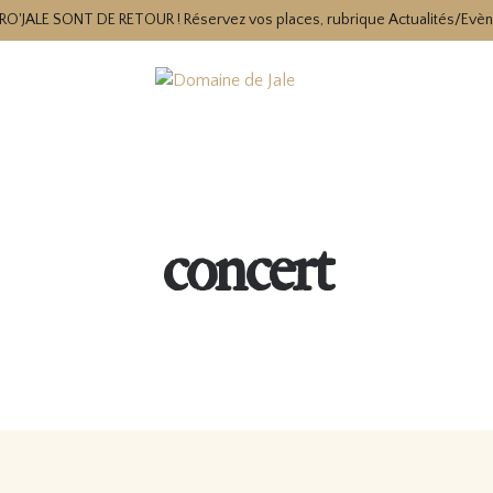
RO'JALE SONT DE RETOUR ! Réservez vos places, rubrique Actualités/Evè
concert