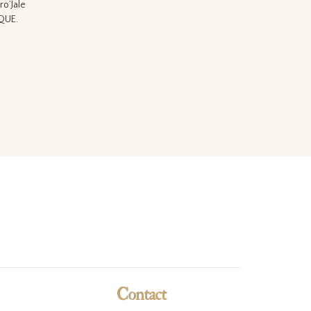
o’Jale
Lire la suite…
IQUE.
Contact