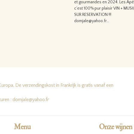
 la suite…
et gourmandes en 2024. Les Apér
c’est 100% pur plaisir VIN + MUS
SUR RESERVATION !!!
domjale@yahoo.fr…
Lire la suite…
Europa, De verzendingskost in Frankrijk is gratis vanaf een
turen : domjale@yahoo.fr
Menu
Onze wijnen