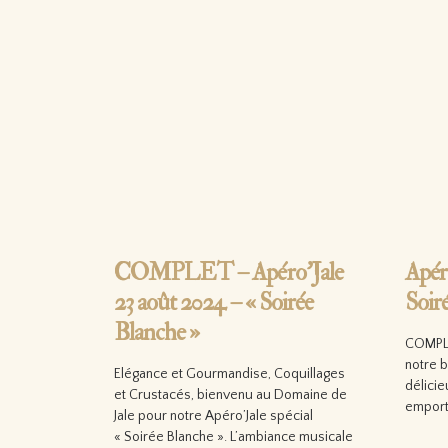
COMPLET – Apéro’Jale
Apér
23 août 2024 – « Soirée
Soir
Blanche »
COMPLE
notre b
Elégance et Gourmandise, Coquillages
délicie
et Crustacés, bienvenu au Domaine de
emport
Jale pour notre Apéro’Jale spécial
« Soirée Blanche ». L’ambiance musicale