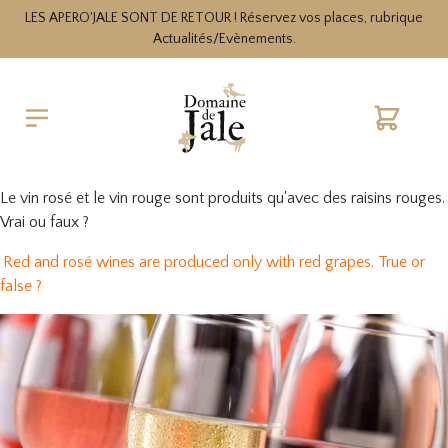
LES APERO'JALE SONT DE RETOUR ! Réservez vos places, rubrique
Actualités/Evènements.
Cart
Le vin rosé et le vin rouge sont produits qu'avec des raisins rouges.
Vrai ou faux ?
Red and rosé wines are produced only with red grapes. True or
false ?