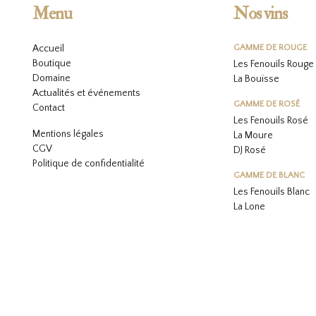
Menu
Nos vins
Accueil
GAMME DE ROUGE
Boutique
Les Fenouils Rouge
Domaine
La Bouïsse
Actualités et événements
GAMME DE ROSÉ
Contact
Les Fenouils
Rosé
Mentions légales
La Moure
CGV
DJ Rosé
Politique de confidentialité
GAMME DE BLANC
L
es Fenouils
Blanc
La Lone