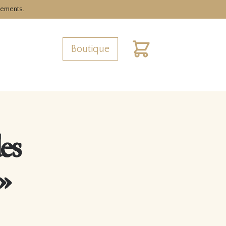
nements.
Boutique
Cart
es
»