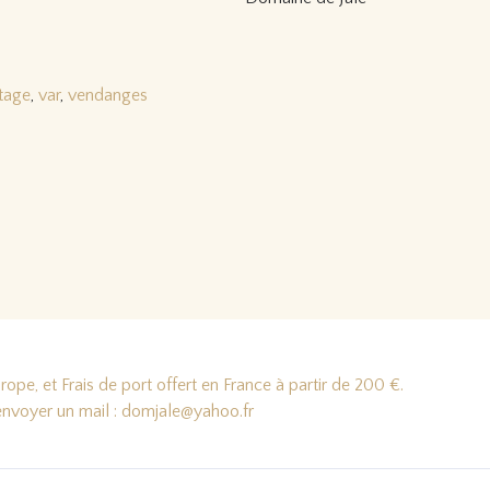
tage
,
var
,
vendanges
ope, et Frais de port offert en France à partir de 200 €.
'envoyer un mail : domjale@yahoo.fr