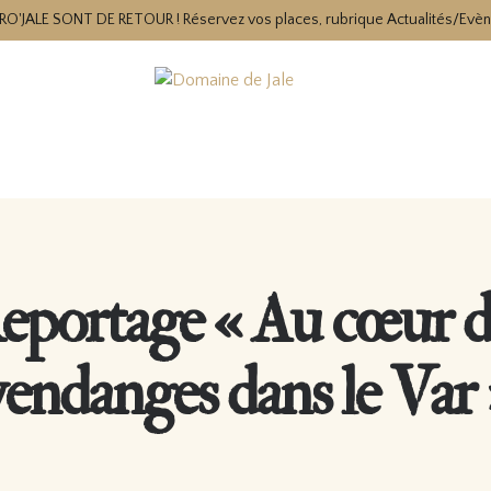
RO'JALE SONT DE RETOUR ! Réservez vos places, rubrique Actualités/Evè
eportage « Au cœur d
vendanges dans le Var 