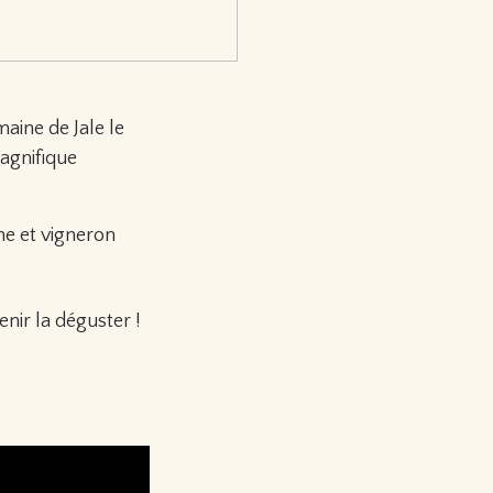
aine de Jale le
agnifique
nne et vigneron
enir la déguster !