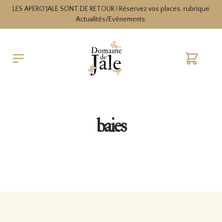
LES APERO'JALE SONT DE RETOUR ! Réservez vos places, rubrique
Actualités/Evènements.
Cart
baies